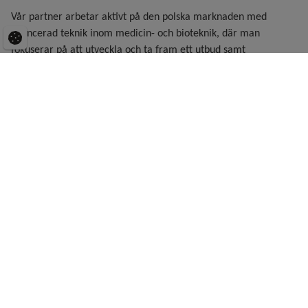
Vår partner arbetar aktivt på den polska marknaden med
avancerad teknik inom medicin- och bioteknik, där man
fokuserar på att utveckla och ta fram ett utbud samt
introducera moderna lösningar för Life Science-branschen.
Kunderna återfinns främst laboratoriemiljöer, bioteknik-,
produktions- och läkemedelsindustrin.
FÖREGÅENDE
NÄSTA
KONTAKTA OSS
Framtidens
renvattenlösningar för vården
– Effektivitet och kvalitet i