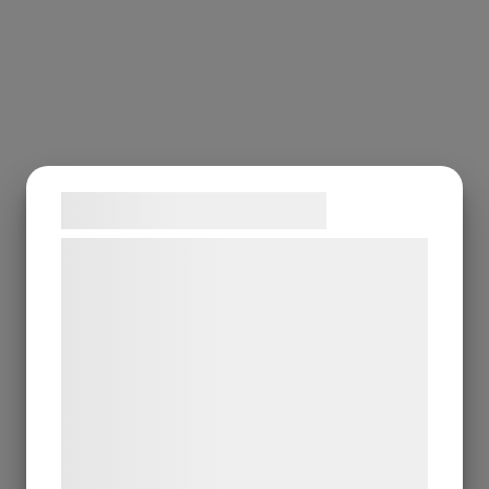
Samtykke til cookies
Vi og vores samarbejdspartnere bruger
teknologier, herunder cookies, til at
indsamle oplysninger om dig til forskellige
formål, herunder: Tilpasning af annoncering,
bedre brugeroplevelse, funktionalitet,
statistik og marketing. Disse oplysninger
kan blive delt med annoncerings- og
analysepartnere, som kan kombinere dem