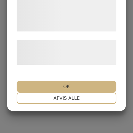
med data, du tidligere har givet dem eller
de har indsamlet gennem din brug af deres
tjenester. Ved at klikke på 'OK' giver du
samtykke til disse formål.
Læs mere om vores brug af cookies og
behandling af persondata på vores
hjemmeside.
OK
NØDVENDIGE
PRÆFERENCER
AFVIS ALLE
MARKETING
STATISTIK