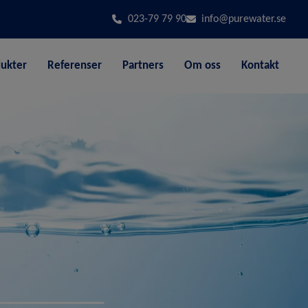
023-79 79 90
info@purewater.se
ukter
Referenser
Partners
Om oss
Kontakt