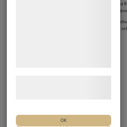
formål, herunder: Tilpasning af annoncering,
främst tillsammans med R
bedre brugeroplevelse, funktionalitet,
merparten av de lösta äm
statistik og marketing. Disse oplysninger
Electropures högkvalitativ
kan blive delt med annoncerings- og
återförsäljare i Norden oc
analysepartnere, som kan kombinere dem
med data, du tidligere har givet dem eller
de har indsamlet gennem din brug af deres
tjenester. Ved at klikke på 'OK' giver du
samtykke til disse formål.
Læs mere om vores brug af cookies og
behandling af persondata på vores
hjemmeside.
OK