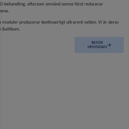
O-behandling, eftersom omvänd osmos först reducerar
nena.
a moduler producerar kontinuerligt ultrarent vatten. Vi är deras
h Baltikum.
BESÖK
HEMSIDAN