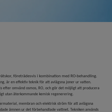
 vätskor, företrädesvis i kombination med RO-behandling.
ing, är en effektiv teknik för att avlägsna joner ur vatten.
s efter omvänd osmos, RO, och gör det möjligt att producera
rligt utan återkommande kemisk regenerering.
armaterial, membran och elektrisk ström för att avlägsna
ddade ämnen ur det förbehandlade vattnet. Tekniken används