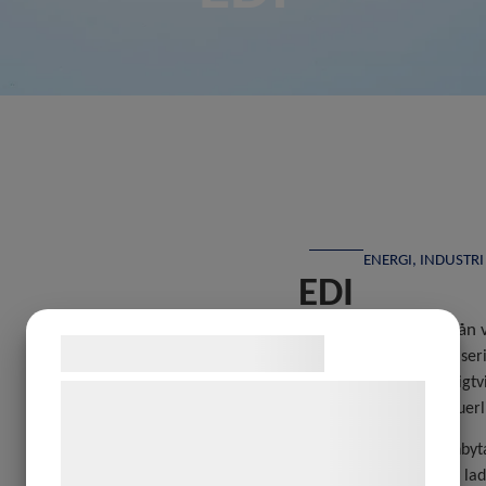
ENERGI
,
INDUSTRI
EDI
EDI avlägsnar joner från
Samtykke til cookies
EDI, eller elektrodejoniser
Metoden används vanligtvi
Vi og vores samarbejdspartnere bruger
ultrarent vatten kontinue
teknologier, herunder cookies, til at
Vid EDI kombineras jonbyt
indsamle oplysninger om dig til forskellige
kvarvarande salter och la